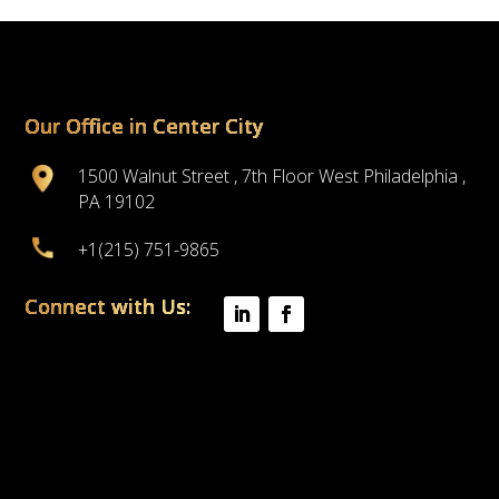
Our Office in Center City
1500 Walnut Street , 7th Floor West Philadelphia ,
PA 19102
+1(215) 751-9865
Connect with Us: